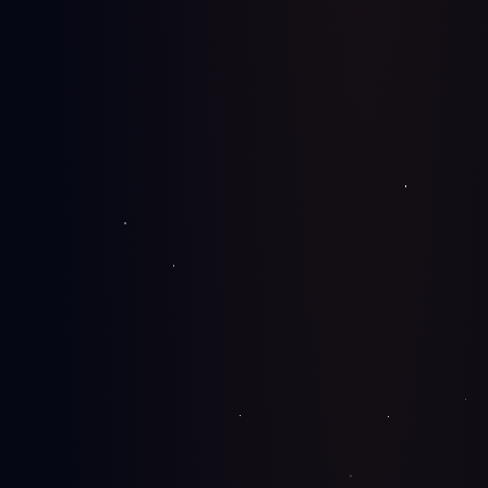
od
€200
Izrada web aplikacija
Custom web aplikacije i SaaS rešenja — React/Next.js
front, robustan backend i skalabilna arhitektura.
od
€1.500
Izrada web shopa
WooCommerce prodavnice sa srpskim integracijama,
brzinom i besprekornim plaćanjem.
od
€500
AI agenti i chatbotovi