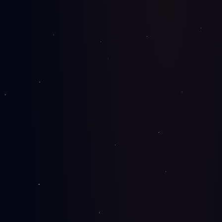
AI agenti i chatbotovi koji automatizuju podršku, prodaju
i procese — integrisani u vaš sajt i poslovne alate.
od
€500
SEO optimizacija
Tehnički SEO, on-page i off-page rad uz mesečni izveštaj
o pozicijama i organskom rastu.
od
€200/mes
Google Ads
Search, Display i Performance Max kampanje sa
transparentnim izveštajem i niskim CPL-om.
od
€150/mes