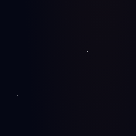
od
€300
Registracija domena
Brza registracija .rs, .com i drugih ekstenzija uz stručan
savet o izboru imena.
Hosting
Brz cPanel hosting kod proverenih provajdera — SSL,
dnevni backup i podrška.
DDoS zaštita
Zaštita od napada i malicioznog saobraćaja uz WAF,
monitoring i brzo reagovanje.