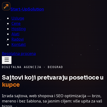
Start-Up
Solution
Usluge
Cene
Hosting
Alati
Radovi
Kontakt
Besplatna procena
DIGITALNA AGENCIJA · BEOGRAD
Sajtovi koji pretvaraju posetioce u
kupce
Izrada sajtova, web shopova i SEO optimizacija — brzo,
mereno i bez šablona, sa jasnim ciljem: više upita za vaš
biznis.