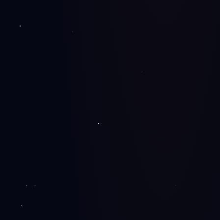
Modularna arhitektura
Svaka sekcija je nezavisna komponenta — lako se
menja i nadograđuje.
Performanse od starta
Lighthouse ≥95, učitavanje ispod sekunde,
optimizovane slike i font.
SEO ugrađen u temelj
Schema, meta, sitemap i čist URL — spremno za