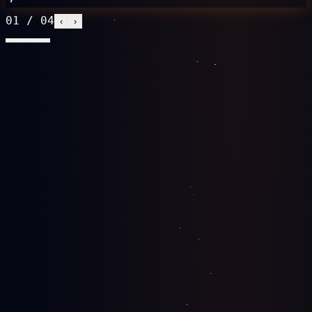
01
/
04
‹
›
Izrada web sajtova
Brzi, skalabilni sajtovi po meri — premium dizajn, SEO
temelj i merljive konverzije.