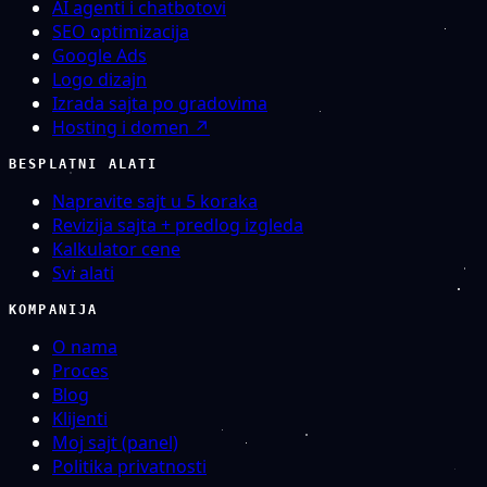
AI agenti i chatbotovi
SEO optimizacija
Google Ads
Logo dizajn
Izrada sajta po gradovima
Hosting i domen ↗
BESPLATNI ALATI
Napravite sajt u 5 koraka
Revizija sajta + predlog izgleda
Kalkulator cene
Svi alati
KOMPANIJA
O nama
Proces
Blog
Klijenti
Moj sajt (panel)
Politika privatnosti