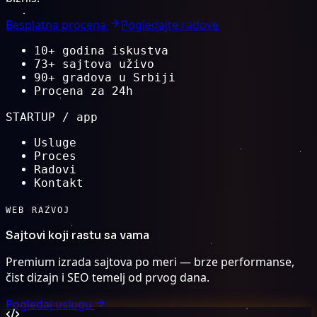
Besplatna procena
Pogledajte radove
10+ godina iskustva
73+ sajtova uživo
90+ gradova u Srbiji
Procena za 24h
STARTUP / app
Usluge
Proces
Radovi
Kontakt
WEB RAZVOJ
Sajtovi koji
rastu
sa vama
Premium izrada sajtova po meri — brze performanse,
čist dizajn i SEO temelj od prvog dana.
Pogledaj uslugu