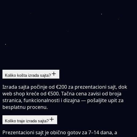
Srbija
Evropa
90+
gradova i opština u Srbiji
gujevac
njanin
uševac
skovac
vi Sad
botica
aljevo
ombor
atibor
aljevo
ranje
ačak
Niš
ograd
Pogledaj sve gradove →
Koliko košta izrada sajta?
Izrada sajta počinje od €200 za prezentacioni sajt, dok
web shop kreće od €500. Tačna cena zavisi od broja
stranica, funkcionalnosti i dizajna — pošaljite upit za
besplatnu procenu.
Koliko traje izrada sajta?
Prezentacioni sajt je obično gotov za 7–14 dana, a