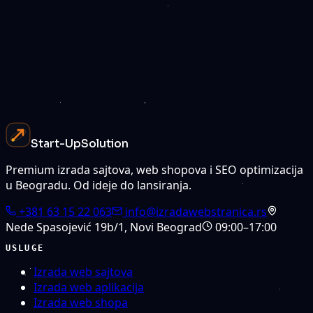
lice
Besplatna procena
Pogledajte cene
Start-Up
Solution
Premium izrada sajtova, web shopova i SEO optimizacija
u Beogradu. Od ideje do lansiranja.
+381 63 15 22 063
info@izradawebstranica.rs
Nede Spasojević 19b/1
,
Novi Beograd
09:00–17:00
USLUGE
Izrada web sajtova
Izrada web aplikacija
Izrada web shopa