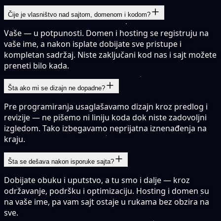
Čije je vlasništvo nad sajtom, domenom i kodom?
Vaše — u potpunosti. Domen i hosting se registruju na
vaše ime, a nakon isplate dobijate sve pristupe i
kompletan sadržaj. Niste zaključani kod nas i sajt možete
preneti bilo kada.
Šta ako mi se dizajn ne dopadne?
Pre programiranja usaglašavamo dizajn kroz predlog i
revizije — ne pišemo ni liniju koda dok niste zadovoljni
izgledom. Tako izbegavamo neprijatna iznenađenja na
kraju.
Šta se dešava nakon isporuke sajta?
Dobijate obuku i uputstvo, a tu smo i dalje — kroz
održavanje, podršku i optimizaciju. Hosting i domen su
na vaše ime, pa vam sajt ostaje u rukama bez obzira na
sve.