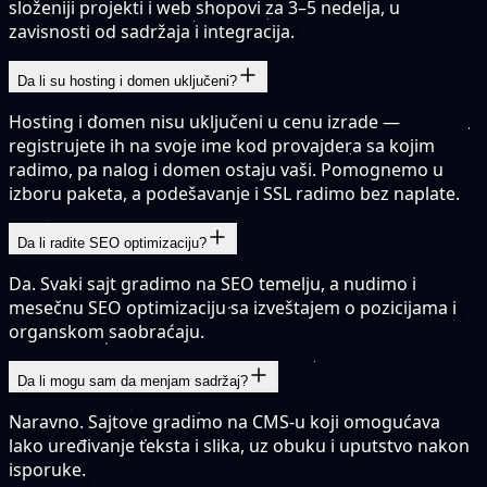
složeniji projekti i web shopovi za 3–5 nedelja, u
zavisnosti od sadržaja i integracija.
Da li su hosting i domen uključeni?
Hosting i domen nisu uključeni u cenu izrade —
registrujete ih na svoje ime kod provajdera sa kojim
radimo, pa nalog i domen ostaju vaši. Pomognemo u
izboru paketa, a podešavanje i SSL radimo bez naplate.
Da li radite SEO optimizaciju?
Da. Svaki sajt gradimo na SEO temelju, a nudimo i
mesečnu SEO optimizaciju sa izveštajem o pozicijama i
organskom saobraćaju.
Da li mogu sam da menjam sadržaj?
Naravno. Sajtove gradimo na CMS-u koji omogućava
lako uređivanje teksta i slika, uz obuku i uputstvo nakon
isporuke.