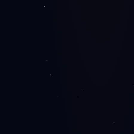
Google od prvog dana.
Inicijalizacija…