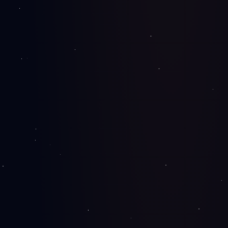
Logo dizajn
Tri varijante za izbor, svi izvorni fajlovi (AI, SVG, PNG, PDF)
i brand identitet.
od
€80
Održavanje sajtova
WordPress i plugin update-i, dnevni backup, security i
uptime monitoring 24/7.
od
€30/mes
Redizajn sajtova
Moderan izgled bez gubitka SEO ranga — čuvamo URL-
ove, H1 i interno linkovanje.