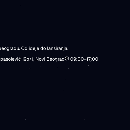
jedno
eogradu. Od ideje do lansiranja.
pasojević 19b/1
,
Novi Beograd
09:00–17:00