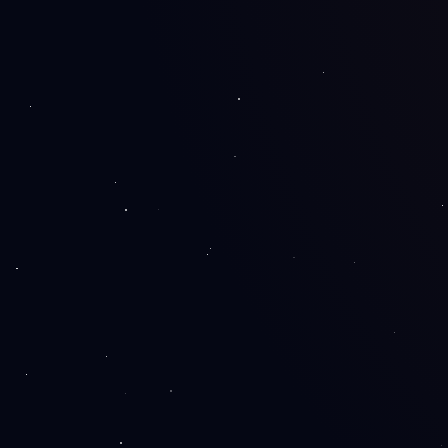
10+
godina iskustva
200+
realizovanih projekata
100%
posvećenost klijentu
24/7
monitoring i podrška