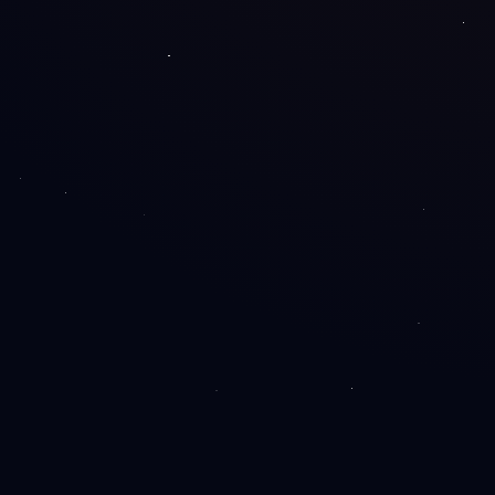
 upite, prodaju i rast.
itavaju trenutno i rade besprekorno.
 sajt je u sigurnim rukama.
tu i nakon lansiranja.