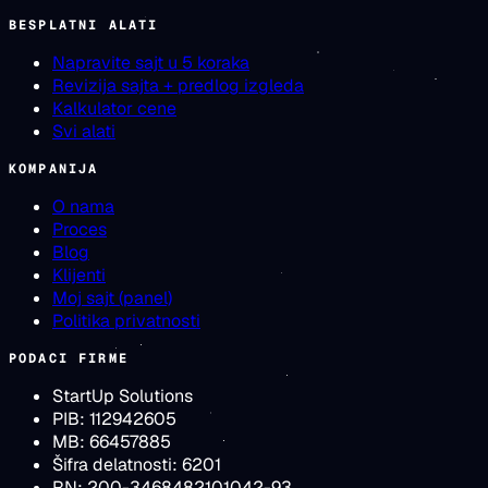
BESPLATNI ALATI
Napravite sajt u 5 koraka
Revizija sajta + predlog izgleda
Kalkulator cene
Svi alati
KOMPANIJA
O nama
Proces
Blog
Klijenti
Moj sajt (panel)
Politika privatnosti
PODACI FIRME
StartUp Solutions
PIB:
112942605
MB:
66457885
Šifra delatnosti:
6201
RN:
200-3468482101042-93