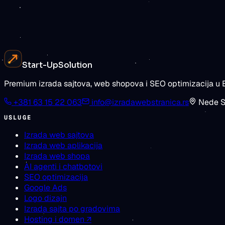
za
Zatražite procenu
Pogledajte cene
Start-Up
Solution
Premium izrada sajtova, web shopova i SEO optimizacija u B
+381 63 15 22 063
info@izradawebstranica.rs
Nede S
USLUGE
Izrada web sajtova
Izrada web aplikacija
Izrada web shopa
AI agenti i chatbotovi
SEO optimizacija
Google Ads
Logo dizajn
Izrada sajta po gradovima
Hosting i domen ↗