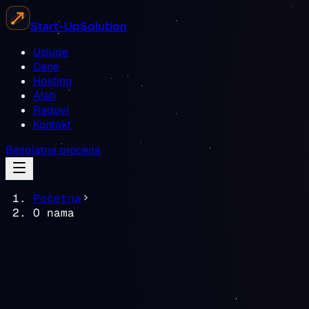
Start-Up
Solution
Usluge
Cene
Hosting
Alati
Radovi
Kontakt
Besplatna procena
Početna
O nama