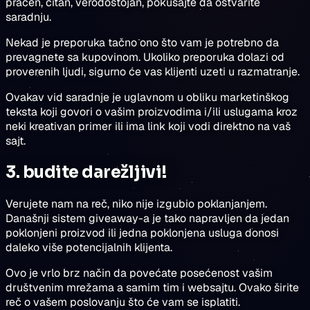
praćen, čitan, verodostojan, pokušajte da ostvarite
saradnju.
Nekad je preporuka tačno ono što vam je potrebno da
prevagnete sa kupovinom. Ukoliko preporuka dolazi od
proverenih ljudi, sigurno će vas klijenti uzeti u razmatranje.
Ovakav vid saradnje je uglavnom u obliku marketinškog
teksta koji govori o vašim proizvodima i/ili uslugama kroz
neki kreativan primer ili ima link koji vodi direktno na vaš
sajt.
3. budite darežljivi!
Verujete nam na reč, niko nije izgubio poklanjanjem.
Današnji sistem giveaway-a je tako napravljen da jedan
poklonjeni proizvod ili jedna poklonjena usluga donosi
daleko više potencijalnih klijenta.
Ovo je vrlo brz način da povećate posećenost vašim
društvenim mrežama a samim tim i websajtu. Ovako širite
reč o vašem poslovanju što će vam se isplatiti.