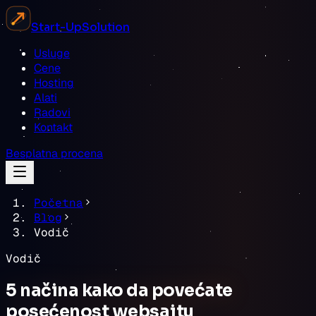
Start-Up
Solution
Usluge
Cene
Hosting
Alati
Radovi
Kontakt
Besplatna procena
Početna
Blog
Vodič
Vodič
5 načina kako da povećate
posećenost websajtu