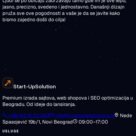
Ljudi se po običaju zadržavaju tamo gde im je sve lepo,
jasno, precizno, svedeno i jednostavno. Današnji dizajn
pruža sve ove pogodnosti a vaše je da se javite kako
bismo zajedno došli do cilja!
rezultate
Zatražite procenu
Pogledajte cene
Start-Up
Solution
Premium izrada sajtova, web shopova i SEO optimizacija u
Beogradu. Od ideje do lansiranja.
+381 63 15 22 063
info@izradawebstranica.rs
Nede
Spasojević 19b/1
,
Novi Beograd
09:00–17:00
USLUGE