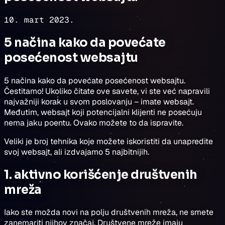
10. mart 2023.
5 načina kako da povećate
posećenost websajtu
5 načina kako da povećate posećenost websajtu.
Čestitamo! Ukoliko čitate ove savete, vi ste već napravili
najvažniji korak u svom poslovanju – imate websajt.
Međutim, websajt koji potencijalni klijenti ne posećuju
nema jaku poentu. Ovako možete to da ispravite.
Veliki je broj tehnika koje možete iskoristiti da unapredite
svoj websajt, ali izdvajamo 5 najbitnijih.
1. aktivno korišćenje društvenih
mreža
Iako ste možda novi na polju društvenih mreža, ne smete
zanemariti njihov značaj. Društvene mreže imaju