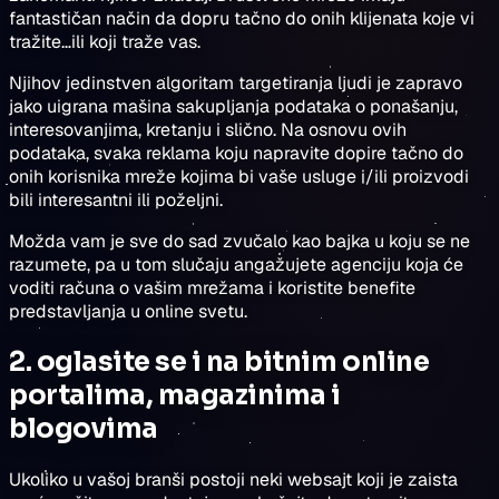
fantastičan način da dopru tačno do onih klijenata koje vi
tražite…ili koji traže vas.
Njihov jedinstven algoritam targetiranja ljudi je zapravo
jako uigrana mašina sakupljanja podataka o ponašanju,
interesovanjima, kretanju i slično. Na osnovu ovih
podataka, svaka reklama koju napravite dopire tačno do
onih korisnika mreže kojima bi vaše usluge i/ili proizvodi
bili interesantni ili poželjni.
Možda vam je sve do sad zvučalo kao bajka u koju se ne
razumete, pa u tom slučaju angažujete agenciju koja će
voditi računa o vašim mrežama i koristite benefite
predstavljanja u online svetu.
2. oglasite se i na bitnim online
portalima, magazinima i
blogovima
Ukoliko u vašoj branši postoji neki websajt koji je zaista