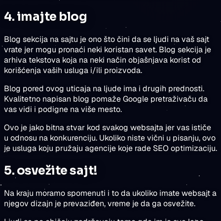
4. imajte blog
Blog sekcija na sajtu je ono što čini da se ljudi na vaš sajt
vrate jer mogu pronaći neki koristan savet. Blog sekcija je
arhiva tekstova koja na neki način objašnjava korist od
korišćenja vaših usluga i/ili proizvoda.
Blog pored ovog uticaja na ljude ima i drugih prednosti.
Kvalitetno napisan blog pomaže Google pretraživaču da
vas vidi i podigne na više mesto.
Ovo je jako bitna stvar kod svakog websajta jer vas ističe
u odnosu na konkurenciju. Ukoliko niste vični u pisanju, ovo
je usluga koju pružaju agencije koje rade SEO optimizaciju.
5. osvežite sajt!
Na kraju moramo spomenuti i to da ukoliko imate websajt a
njegov dizajn je prevaziđen, vreme je da ga osvežite.