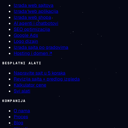
Izrada web sajtova
Izrada web aplikacija
Izrada web shopa
AI agenti i chatbotovi
SEO optimizacija
Google Ads
Logo dizajn
Izrada sajta po gradovima
Hosting i domen ↗
BESPLATNI ALATI
Napravite sajt u 5 koraka
Revizija sajta + predlog izgleda
Kalkulator cene
Svi alati
KOMPANIJA
O nama
Proces
Blog