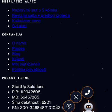
BESPLATNI ALATI
Napravite sajt u 5 koraka
Revizija sajta + predlog izgleda
Kalkulator cene
Svi alati
KOMPANIJA
O nama
Proces
Blog
Klijenti
Moj sajt (panel)
Politika privatnosti
PODACI FIRME
StartUp Solutions
PIB:
112942605
MB:
66457885
Šifra delatnosti:
6201
RN:
200-3468482101042-93