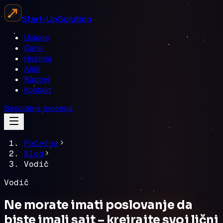
Start-Up
Solution
Usluge
Cene
Hosting
Alati
Radovi
Kontakt
Besplatna procena
Početna
Blog
Vodič
Vodič
Ne morate imati poslovanje da
biste imali sajt – kreirajte svoj lični