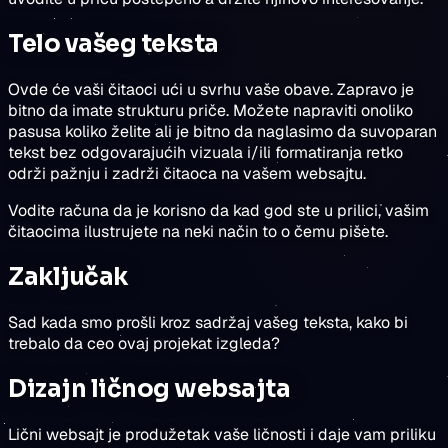
Telo vašeg teksta
Ovde će vaši čitaoci ući u svrhu vaše obave. Zapravo je
bitno da imate strukturu priče. Možete napraviti onoliko
pasusa koliko želite ali je bitno da naglasimo da suvoparan
tekst bez odgovarajućih vizuala i/ili formatiranja retko
održi pažnju i zadrži čitaoca na vašem websajtu.
Vodite računa da je korisno da kad god ste u prilici, vašim
čitaocima ilustrujete na neki način to o čemu pišete.
Zaključak
Sad kada smo prošli kroz sadržaj vašeg teksta, kako bi
trebalo da ceo ovaj projekat izgleda?
Dizajn ličnog websajta
Lični websajt je produžetak vaše ličnosti i daje vam priliku