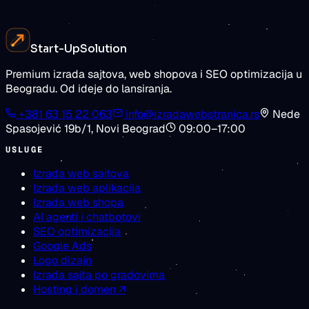
Zatražite procenu
Pogledajte cene
Start-Up
Solution
Premium izrada sajtova, web shopova i SEO optimizacija u
Beogradu. Od ideje do lansiranja.
+381 63 15 22 063
info@izradawebstranica.rs
Nede
Spasojević 19b/1
,
Novi Beograd
09:00–17:00
USLUGE
Izrada web sajtova
Izrada web aplikacija
Izrada web shopa
AI agenti i chatbotovi
SEO optimizacija
Google Ads
Logo dizajn
Izrada sajta po gradovima
Hosting i domen ↗