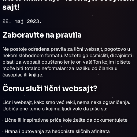
sajt!
22. maj 2023.
Zaboravite na pravila
Ne postoje određena pravila za lični websajt, pogotovo u
nekom slobodnom formatu. Možete ga osmisliti, dizajnirati i
pisati za websajt opušteno jer je on vaš! Ton kojim ipišete
može biti totalno neformalan, za razliku od članka u
časopisu ili knjige.
Čemu služi lični websajt?
Lični websajt, kako smo već rekli, nema neka ograničenja.
Uobičajene teme o kojima ljudi vole da pišu su:
· Lične ili inspirativne priče koje želite da dokumentujete
· Hrana i putovanja za hedoniste sličnih afiniteta