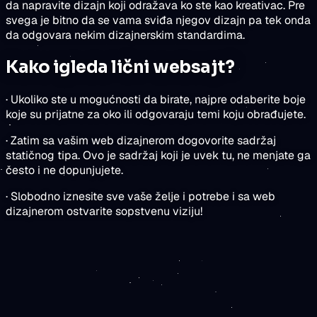
da napravite dizajn koji odražava ko ste kao kreativac. Pre
svega je bitno da se vama sviđa njegov dizajn pa tek onda
da odgovara nekim dizajnerskim standardima.
Kako igleda lični websajt?
· Ukoliko ste u mogućnosti da birate, najpre odaberite boje
koje su prijatne za oko ili odgovaraju temi koju obrađujete.
· Zatim sa vašim web dizajnerom dogovorite sadržaj
statičnog tipa. Ovo je sadržaj koji je uvek tu, ne menjate ga
često i ne dopunjujete.
· Slobodno iznesite sve vaše želje i potrebe i sa web
dizajnerom ostvarite sopstvenu viziju!
rezultate