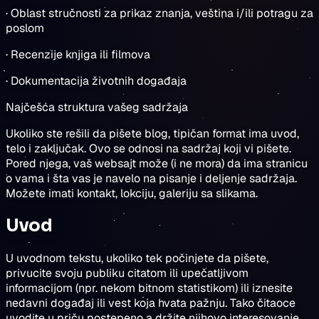
· Oblast stručnosti za prikaz znanja, veština i/ili potragu za
poslom
· Recenzije knjiga ili filmova
· Dokumentacija životnih događaja
Najčešća struktura vašeg sadržaja
Ukoliko ste rešili da pišete blog, tipičan format ima uvod,
telo i zaključak. Ovo se odnosi na sadržaj koji vi pišete.
Pored njega, vaš websajt može (i ne mora) da ima stranicu
o vama i šta vas je navelo na pisanje i deljenje sadržaja.
Možete imati kontakt, lokciju, galeriju sa slikama.
Uvod
U uvodnom tekstu, ukoliko tek počinjete da pišete,
privucite svoju publiku citatom ili upečatljivom
informacijom (npr. nekom bitnom statistikom) ili iznesite
nedavni događaj ili vest koja hvata pažnju. Tako čitaoce
uvodite u priču postepeno a držite njihovo interesovanje.