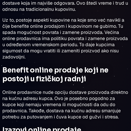
dostave koja im najviše odgovara. Ovo štedi vreme i trud u
odnosu na tradicionalnu kupovinu.
Uz to, postoje aspekti kupovine na koje smo već navikli a
čije benefite online prodajom i kupovinom ne gubimo. Tu
spada mogućnost povrata i zamene proizvoda. Većina
online prodavnica ima politiku povrata i zamene proizvoda
u određenom vremenskom periodu. To daje kupcima
sigurnost da mogu vratiti ili zameniti proizvod ako nisu
zadovoljni.
Benefit online prodaje koji ne
postoji u fizičkoj radnji
Online prodavnice nude opciju dostave proizvoda direktno
na kućnu adresu kupca. Ovo je posebno pogodno za
kupce koji nemaju vremena ili mogućnosti da odu do
prodavnica. Takođe, dostava na kućnu adresu smanjuje
potrebu za putovanjem i čuva kupce od gužvi i stresa.
Izazovi online prodaje