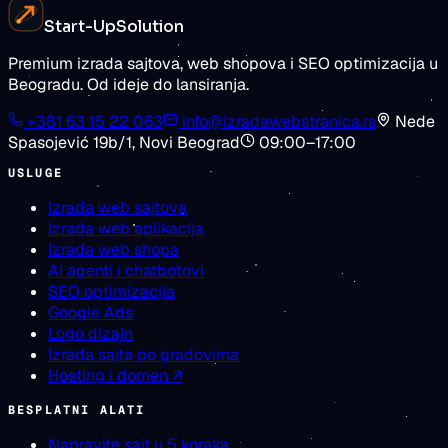
Zatražite procenu
Pogledajte cene
Start-Up
Solution
Premium izrada sajtova, web shopova i SEO optimizacija u
Beogradu. Od ideje do lansiranja.
+381 63 15 22 063
info@izradawebstranica.rs
Nede
Spasojević 19b/1
,
Novi Beograd
09:00–17:00
USLUGE
Izrada web sajtova
Izrada web aplikacija
Izrada web shopa
AI agenti i chatbotovi
SEO optimizacija
Google Ads
Logo dizajn
Izrada sajta po gradovima
Hosting i domen ↗
BESPLATNI ALATI
Napravite sajt u 5 koraka