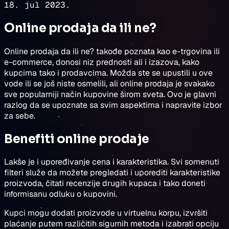
18. jul 2023.
Online prodaja da ili ne?
Online prodaja da ili ne? takođe poznata kao e-trgovina ili
e-commerce, donosi niz prednosti ali i izazova, kako
kupcima tako i prodavcima. Možda ste se upustili u ove
vode ili se još niste osmelili, ali online prodaja je svakako
sve popularniji način kupovine širom sveta. Ovo je glavni
razlog da se upoznate sa svim aspektima i napravite izbor
za sebe.
Benefiti online prodaje
Lakše je i upoređivanje cena i karakteristika. Svi somenuti
filteri služe da možete pregledati i uporediti karakteristike
proizvoda, čitati recenzije drugih kupaca i tako doneti
informisanu odluku o kupovini.
Kupci mogu dodati proizvode u virtuelnu korpu, izvršiti
plaćanje putem različitih sigurnih metoda i izabrati opciju