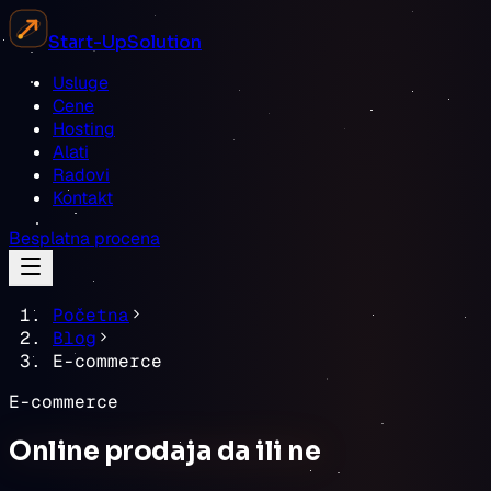
Start-Up
Solution
Usluge
Cene
Hosting
Alati
Radovi
Kontakt
Besplatna procena
Početna
Blog
E-commerce
E-commerce
Online prodaja da ili ne