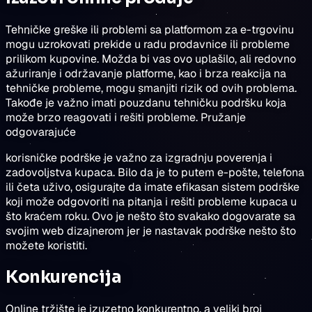
Tehničke greške ili problemi sa platformom za e-trgovinu
mogu uzrokovati prekide u radu prodavnice ili probleme
prilikom kupovine. Možda bi vas ovo uplašilo, ali redovno
ažuriranje i održavanje platforme, kao i brza reakcija na
tehničke probleme, mogu smanjiti rizik od ovih problema.
Takođe je važno imati pouzdanu tehničku podršku koja
može brzo reagovati i rešiti probleme. Pružanje
odgovarajuće
korisničke podrške je važno za izgradnju poverenja i
zadovoljstva kupaca. Bilo da je to putem e-pošte, telefona
ili četa uživo, osigurajte da imate efikasan sistem podrške
koji može odgovoriti na pitanja i rešiti probleme kupaca u
što kraćem roku. Ovo je nešto što svakako dogovarate sa
svojim web dizajnerom jer je nastavak podrške nešto što
možete koristiti.
Konkurencija
Online tržište je izuzetno konkurentno, a veliki broj