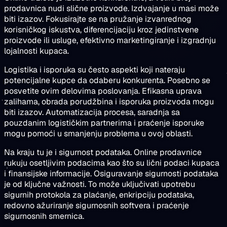
prodavnica nudi slične proizvode. Izdvajanje u masi može
biti izazov. Fokusirajte se na pružanje izvanrednog
korisničkog iskustva, diferencijaciju kroz jedinstvene
proizvode ili usluge, efektivno marketingiranje i izgradnju
lojalnosti kupaca.
Logistika i isporuka su često aspekti koji nateraju
potencijalne kupce da odaberu konkurenta. Posebno se
posvetite ovim delovima poslovanja. Efikasna uprava
zalihama, obrada porudžbina i isporuka proizvoda mogu
biti izazov. Automatizacija procesa, saradnja sa
pouzdanim logističkim partnerima i praćenje isporuke
mogu pomoći u smanjenju problema u ovoj oblasti.
Na kraju tu je i sigurnost podataka. Online prodavnice
rukuju osetljivim podacima kao što su lični podaci kupaca
i finansijske informacije. Osiguravanje sigurnosti podataka
je od ključne važnosti. To može uključivati upotrebu
sigurnih protokola za plaćanje, enkripciju podataka,
redovno ažuriranje sigurnosnih softvera i praćenje
sigurnosnih smernica.