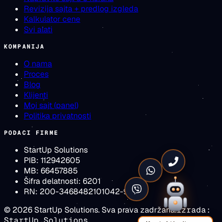
Revizija sajta + predlog izgleda
Kalkulator cene
Svi alati
KOMPANIJA
O nama
Proces
Blog
Klijenti
Moj sajt (panel)
Politika privatnosti
PODACI FIRME
StartUp Solutions
PIB:
112942605
MB:
66457885
Šifra delatnosti:
6201
RN:
200-3468482101042-93
©
2026
StartUp Solutions
. Sva prava zadržana.
izrada:
StartUp Solutions