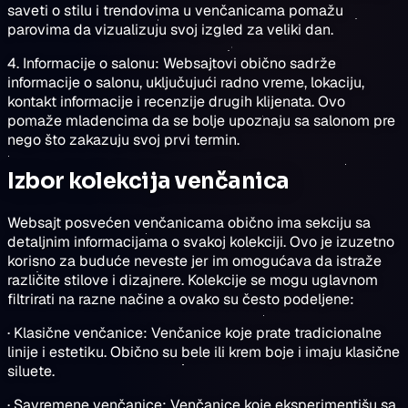
saveti o stilu i trendovima u venčanicama pomažu
parovima da vizualizuju svoj izgled za veliki dan.
4. Informacije o salonu: Websajtovi obično sadrže
informacije o salonu, uključujući radno vreme, lokaciju,
kontakt informacije i recenzije drugih klijenata. Ovo
pomaže mladencima da se bolje upoznaju sa salonom pre
nego što zakazuju svoj prvi termin.
Izbor kolekcija venčanica
Websajt posvećen venčanicama obično ima sekciju sa
detaljnim informacijama o svakoj kolekciji. Ovo je izuzetno
korisno za buduće neveste jer im omogućava da istraže
različite stilove i dizajnere. Kolekcije se mogu uglavnom
filtrirati na razne načine a ovako su često podeljene:
· Klasične venčanice: Venčanice koje prate tradicionalne
linije i estetiku. Obično su bele ili krem boje i imaju klasične
siluete.
· Savremene venčanice: Venčanice koje eksperimentišu sa