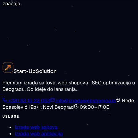
značaja.
rezultate
Zatražite procenu
Pogledajte cene
Start-Up
Solution
Premium izrada sajtova, web shopova i SEO optimizacija u
Beogradu. Od ideje do lansiranja.
+381 63 15 22 063
info@izradawebstranica.rs
Nede
Spasojević 19b/1
,
Novi Beograd
09:00–17:00
USLUGE
Izrada web sajtova
Izrada web aplikacija