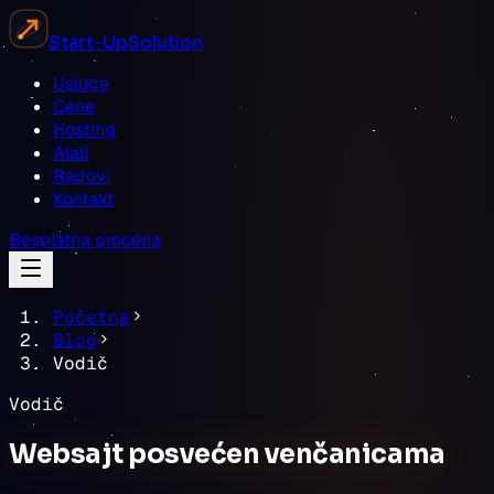
Start-Up
Solution
Usluge
Cene
Hosting
Alati
Radovi
Kontakt
Besplatna procena
Početna
Blog
Vodič
Vodič
Websajt posvećen venčanicama