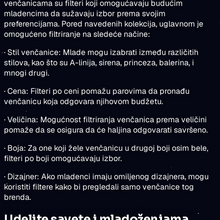
venčanicama su filteri koji omogućavaju budućim
mladencima da sužavaju izbor prema svojim
preferencijama. Pored navedenih kolekcija, uglavnom je
omogućeno filtriranje na sledeće načine:
· Stil venčanice: Mlade mogu izabrati između različitih
stilova, kao što su A-linija, sirena, princeza, balerina, i
mnogi drugi.
· Cena: Filteri po ceni pomažu parovima da pronađu
venčanicu koja odgovara njihovom budžetu.
· Veličina: Mogućnost filtriranja venčanica prema veličini
pomaže da se osigura da će haljina odgovarati savršeno.
· Boja: Za one koji žele venčanicu u drugoj boji osim bele,
filteri po boji omogućavaju izbor.
· Dizajner: Ako mladenci imaju omiljenog dizajnera, mogu
koristiti filtere kako bi pregledali samo venčanice tog
brenda.
Udelite savete i mladoženjama