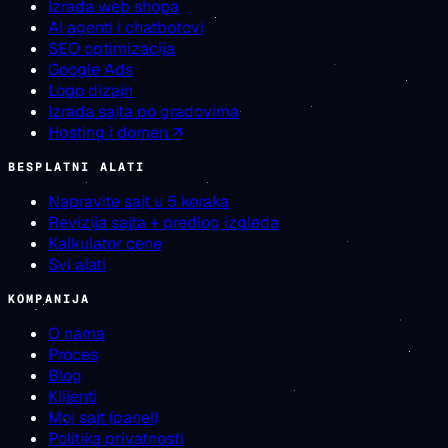
Izrada web shopa
AI agenti i chatbotovi
SEO optimizacija
Google Ads
Logo dizajn
Izrada sajta po gradovima
Hosting i domen ↗
BESPLATNI ALATI
Napravite sajt u 5 koraka
Revizija sajta + predlog izgleda
Kalkulator cene
Svi alati
KOMPANIJA
O nama
Proces
Blog
Klijenti
Moj sajt (panel)
Politika privatnosti