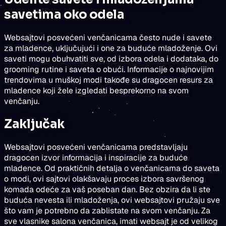
savetima oko odela
Websajtovi posvećeni venčanicama često nude i savete
za mladence, uključujući i one za buduće mladoženje. Ovi
saveti mogu obuhvatiti sve, od izbora odela i dodataka, do
grooming rutine i saveta o obući. Informacije o najnovijim
trendovima u muškoj modi takođe su dragocen resurs za
mladence koji žele izgledati besprekorno na svom
venčanju.
Zaključak
Websajtovi posvećeni venčanicama predstavljaju
dragocen izvor informacija i inspiracije za buduće
mladence. Od praktičnih detalja o venčanicama do saveta
o modi, ovi sajtovi olakšavaju proces izbora savršenog
komada odeće za vaš poseban dan. Bez obzira da li ste
buduća nevesta ili mladoženja, ovi websajtovi pružaju sve
što vam je potrebno da zablistate na svom venčanju. Za
sve vlasnike salona venčanica, imati websajt je od velikog