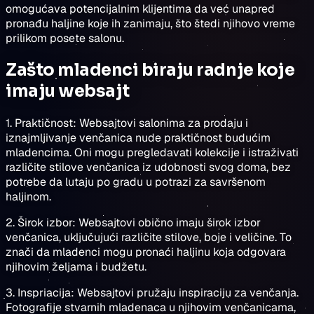
omogućava potencijalnim klijentima da već unapred
pronađu haljine koje ih zanimaju, što štedi njihovo vreme
prilikom posete salonu.
Zašto mladenci biraju radnje koje
imaju websajt
1. Praktičnost: Websajtovi salonima za prodaju i
iznajmljivanje venčanica nude praktičnost budućim
mladencima. Oni mogu pregledavati kolekcije i istraživati
različite stilove venčanica iz udobnosti svog doma, bez
potrebe da lutaju po gradu u potrazi za savršenom
haljinom.
2. Širok izbor: Websajtovi obično imaju širok izbor
venčanica, uključujući različite stilove, boje i veličine. To
znači da mladenci mogu pronaći haljinu koja odgovara
njihovim željama i budžetu.
3. Inspriacija: Websajtovi pružaju inspiraciju za venčanja.
Fotografije stvarnih mladenaca u njihovim venčanicama,