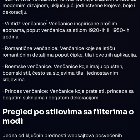
modernim dizajnom, uključujući jedinstvene krojeve, boje i
dekoraciju.
· Vintidž venčanice: Venčanice inspirisane prošlim
epohama, poput venčanica sa stilom 1920-ih ili 1950-ih
godina.
· Romantične venčanice: Venčanice koje se ističu
romantičnim detaljima poput čipke, tila i cvetnih aplikacija.
· Boemske venčanice: Venčanice koje imaju opušten,
boemski stil, često sa slojevima tila i jednostavnim
krojevima.
· Princes venčanice: Venčanice koje prate stil princeza sa
bogatim suknjama i bogatom dekoracijom.
Pregled po stilovima sa filterima o
modi
Jedna od ključnih prednosti websajtova posvećenih