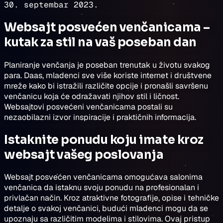
30. septembar 2023.
Websajt posvećen venčanicama –
kutak za stil na vaš poseban dan
Planiranje venčanja je poseban trenutak u životu svakog
para. Daas, mladenci sve više koriste internet i društvene
mreže kako bi istražili različite opcije i pronašli savršenu
venčanicu koja će odražavati njihov stil i ličnost.
Websajtovi posvećeni venčanicama postali su
nezaobilazni izvor inspiracije i praktičnih informacija.
Istaknite ponudu koju imate kroz
websajt vašeg poslovanja
Websajt posvećen venčanicama omogućava salonima
venčanica da istaknu svoju ponudu na profesionalan i
privlačan način. Kroz atraktivne fotografije, opise i tehničke
detalje o svakoj venčanici, budući mladenci mogu da se
upoznaju sa različitim modelima i stilovima. Ovaj pristup