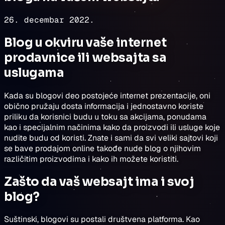
26. decembar 2022.
Blog u okviru vaše internet
prodavnice ili websajta sa
uslugama
Kada su blogovi deo postojeće internet prezentacije, oni
obično pružaju dosta informacija i jednostavno koriste
priliku da korisnici budu u toku sa akcijama, ponudama
kao i specijalnim načinima kako da proizvodi ili usluge koje
nudite budu od koristi. Znate i sami da svi veliki sajtovi koji
se bave prodajom online takođe nude blog o njihovim
različitim proizvodima i kako ih možete koristiti.
Zašto da vaš websajt ima i svoj
blog?
Suštinski, blogovi su postali društvena platforma. Kao