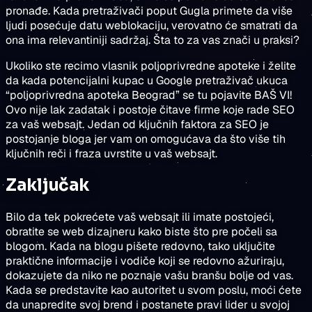
pronađe. Kada pretraživači poput Gugla primete da više
ljudi posećuje datu weblokaciju, verovatno će smatrati da
ona ima relevantiniji sadržaj. Šta to za vas znači u praksi?
Ukoliko ste recimo vlasnik poljoprivredne apoteke i želite
da kada potencijalni kupac u Google pretraživač ukuca
“poljoprivredna apoteka Beograd” se tu pojavite BAŠ VI!
Ovo nije lak zadatak i postoje čitave firme koje rade SEO
za vaš websajt. Jedan od ključnih faktora za SEO je
postojanje bloga jer vam on omogućava da što više tih
ključnih reči i fraza uvrstite u vaš websajt.
Zaključak
Bilo da tek pokrećete vaš websajt ili imate postojeći,
obratite se web dizajneru kako biste što pre počeli sa
blogom. Kada na blogu pišete redovno, tako uključite
praktične informacije i vodiče koji se redovno ažuriraju,
dokazujete da niko ne poznaje vašu branšu bolje od vas.
Kada se predstavite kao autoritet u svom poslu, moći ćete
da unapredite svoj brend i postanete pravi lider u svojoj