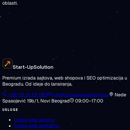
oblasti.
rezultate
Zatražite procenu
Pogledajte cene
Start-Up
Solution
Premium izrada sajtova, web shopova i SEO optimizacija u
Beogradu. Od ideje do lansiranja.
+381 63 15 22 063
info@izradawebstranica.rs
Nede
Spasojević 19b/1
,
Novi Beograd
09:00–17:00
USLUGE
Izrada web sajtova
Izrada web aplikacija