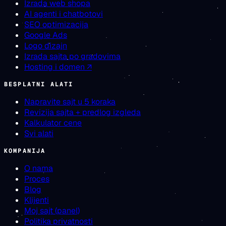
Izrada web shopa
AI agenti i chatbotovi
SEO optimizacija
Google Ads
Logo dizajn
Izrada sajta po gradovima
Hosting i domen ↗
BESPLATNI ALATI
Napravite sajt u 5 koraka
Revizija sajta + predlog izgleda
Kalkulator cene
Svi alati
KOMPANIJA
O nama
Proces
Blog
Klijenti
Moj sajt (panel)
Politika privatnosti