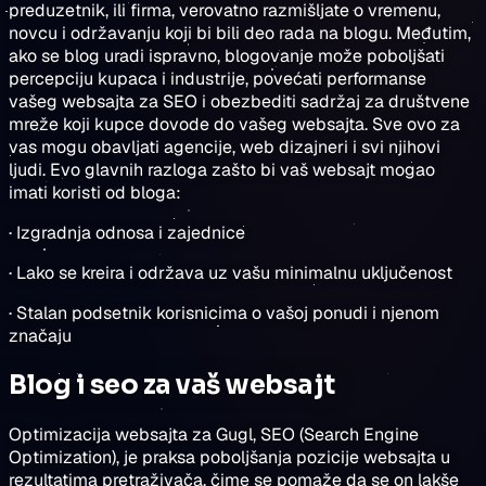
preduzetnik, ili firma, verovatno razmišljate o vremenu,
novcu i održavanju koji bi bili deo rada na blogu. Međutim,
ako se blog uradi ispravno, blogovanje može poboljšati
percepciju kupaca i industrije, povećati performanse
vašeg websajta za SEO i obezbediti sadržaj za društvene
mreže koji kupce dovode do vašeg websajta. Sve ovo za
vas mogu obavljati agencije, web dizajneri i svi njihovi
ljudi. Evo glavnih razloga zašto bi vaš websajt mogao
imati koristi od bloga:
· Izgradnja odnosa i zajednice
· Lako se kreira i održava uz vašu minimalnu uključenost
· Stalan podsetnik korisnicima o vašoj ponudi i njenom
značaju
Blog i seo za vaš websajt
Optimizacija websajta za Gugl, SEO (Search Engine
Optimization), je praksa poboljšanja pozicije websajta u
rezultatima pretraživača, čime se pomaže da se on lakše