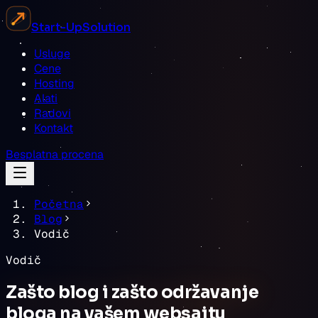
Start-Up
Solution
Usluge
Cene
Hosting
Alati
Radovi
Kontakt
Besplatna procena
Početna
Blog
Vodič
Vodič
Zašto blog i zašto održavanje
bloga na vašem websajtu